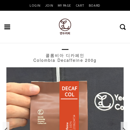
LOGIN
JOIN
MY PAGE
CART
BOARD
콜롬비아 디카페인
Recent
Colombia Decaffeine 200g